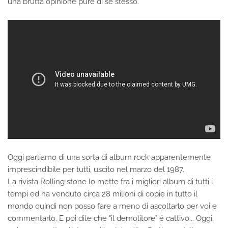
una brutta opinione pure di se stesso.
Oggi parliamo di una sorta di album rock apparentemente
imprescindibile per tutti, uscito nel marzo del 1987.
La rivista Rolling stone lo mette fra i migliori album di tutti i
tempi ed ha venduto circa 28 milioni di copie in tutto il
mondo quindi non posso fare a meno di ascoltarlo per voi e
commentarlo. E poi dite che "il demolitore" é cattivo... Oggi,