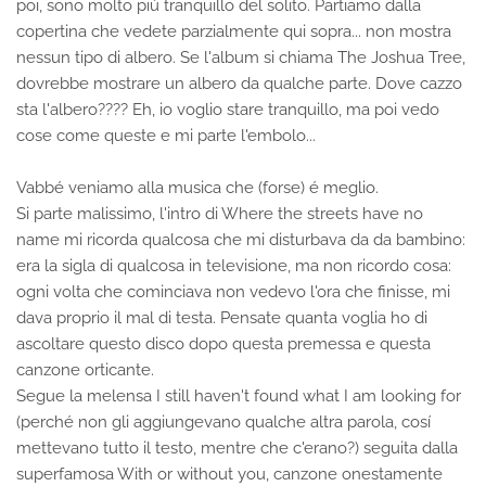
poi, sono molto piú tranquillo del solito. Partiamo dalla
copertina che vedete parzialmente qui sopra... non mostra
nessun tipo di albero. Se l'album si chiama The Joshua Tree,
dovrebbe mostrare un albero da qualche parte. Dove cazzo
sta l'albero???? Eh, io voglio stare tranquillo, ma poi vedo
cose come queste e mi parte l'embolo...
Vabbé veniamo alla musica che (forse) é meglio.
Si parte malissimo, l'intro di Where the streets have no
name mi ricorda qualcosa che mi disturbava da da bambino:
era la sigla di qualcosa in televisione, ma non ricordo cosa:
ogni volta che cominciava non vedevo l'ora che finisse, mi
dava proprio il mal di testa. Pensate quanta voglia ho di
ascoltare questo disco dopo questa premessa e questa
canzone orticante.
Segue la melensa I still haven't found what I am looking for
(perché non gli aggiungevano qualche altra parola, cosí
mettevano tutto il testo, mentre che c'erano?) seguita dalla
superfamosa With or without you, canzone onestamente