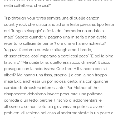
nella caffettiera, che dici?"
Trip through your wires sembra una di quelle canzoni
country rock che si suonano ad una festa paesana, tipo festa
del "fungo selvaggio" o festa del "pomodorino andato a
male" Sapete quando vi pagano una miseria e non avete
repertorio sufficiente per le 3 ore che vi hanno richiesto?
"ragazzi, facciamo questa e allunghiamo il brodo,
chissenefrega, cosí imparano a darci cosí poco" "E poi la birra
fa schifo" "Ma quale birra, quello era succo di mele". Il disco
prosegue con la noiosissima One tree Hill (ancora con sti
alberi? Ma hanno una fissa, proprio...) e con la non troppo
male Exit, anch'essa un po' noiosa, certo, ma con qualche
cambio di atmosfera interessante. Per Mother of the
disappeared dobbiamo invece procurarci una poltrona
comoda o un letto, perché il rischio di addomentarsi é
altissimo e se non siete piú giovanissimi potreste avere
problemi di schiena nel caso vi addormentaste in un posto a