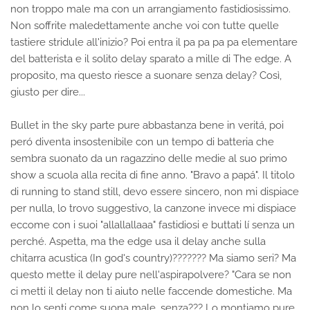
non troppo male ma con un arrangiamento fastidiosissimo.
Non soffrite maledettamente anche voi con tutte quelle
tastiere stridule all'inizio? Poi entra il pa pa pa pa elementare
del batterista e il solito delay sparato a mille di The edge. A
proposito, ma questo riesce a suonare senza delay? Così,
giusto per dire...
Bullet in the sky parte pure abbastanza bene in veritá, poi
peró diventa insostenibile con un tempo di batteria che
sembra suonato da un ragazzino delle medie al suo primo
show a scuola alla recita di fine anno. "Bravo a papá". Il titolo
di running to stand still, devo essere sincero, non mi dispiace
per nulla, lo trovo suggestivo, la canzone invece mi dispiace
eccome con i suoi "allallallaaa" fastidiosi e buttati lí senza un
perché. Aspetta, ma the edge usa il delay anche sulla
chitarra acustica (In god's country)??????? Ma siamo seri? Ma
questo mette il delay pure nell'aspirapolvere? "Cara se non
ci metti il delay non ti aiuto nelle faccende domestiche. Ma
non lo senti come suona male, senza??? Lo montiamo pure