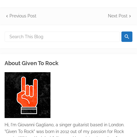
Previous Post
Next Post
About Given To Rock
Hi, I'm Giovanni Gagliano, a singer guitarist based in London.
"Given To Rock" was born in 2012 out of my passion for Rock