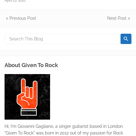
April 27, 2021
Previous Post
Next Post
About Given To Rock
Hi, I'm Giovanni Gagliano, a singer guitarist based in London.
"Given To Rock" was born in 2012 out of my passion for Rock