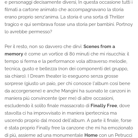
e personaggi decisamente diversi, In questa occasione tutti i
filmati a cartone animato che accompagnavano la storia
erano proprio senz'anima. La storia é una sorta di Thriller
tragico e qui sembrava fosse una storia per bambini. Portnoy
lo avrebbe permesso?
Per il resto, non so davvero che dirvi:
Scenes from a
memory
é come un vortice di 80 minuti che mi risucchia: il
tempo si ferma e la performance vola attraverso melodie,
tecnica, gusto e bellezza (non dei componenti del gruppo,
sia chiaro). I Dream theater lo eseguono senza grosse
sorprese (giusto un paio, per chi conosce l'album cosí bene
da accorgersene) e anche Mangini ha suonato le canzoni in
maniera piú convincente (per me) di altre occasioni,
escludendo il solito finale massacrato di
Finally Free
, dove
stavolta ci ha improvvisato in maniera ipertecnica ma
uscendo proprio dal mood dell'album. A parte il finale, forse
é stata proprio Finally free la canzone che mi ha emozionato
di piú, assieme ad una monumentale
Home
con un Petrucci