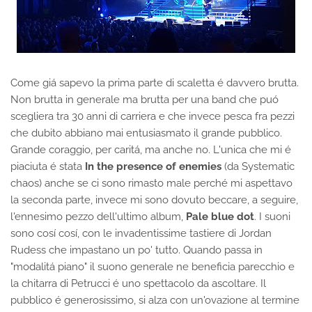
Come giá sapevo la prima parte di scaletta é davvero brutta.
Non brutta in generale ma brutta per una band che puó
scegliera tra 30 anni di carriera e che invece pesca fra pezzi
che dubito abbiano mai entusiasmato il grande pubblico.
Grande coraggio, per caritá, ma anche no. L'unica che mi é
piaciuta é stata
In the presence of enemies
(da Systematic
chaos) anche se ci sono rimasto male perché mi aspettavo
la seconda parte, invece mi sono dovuto beccare, a seguire,
l'ennesimo pezzo dell'ultimo album,
Pale blue dot
. I suoni
sono cosí cosí, con le invadentissime tastiere di Jordan
Rudess che impastano un po' tutto. Quando passa in
"modalitá piano" il suono generale ne beneficia parecchio e
la chitarra di Petrucci é uno spettacolo da ascoltare. Il
pubblico é generosissimo, si alza con un'ovazione al termine