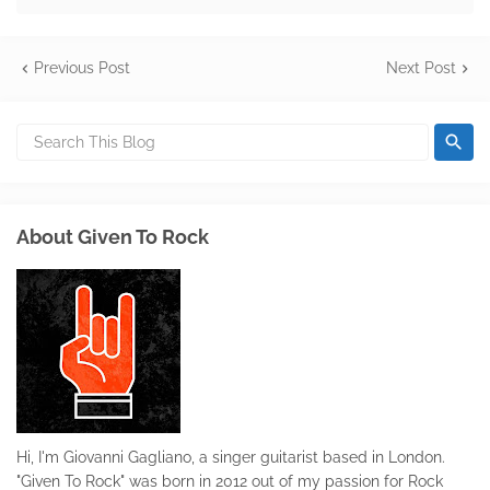
Previous Post
Next Post
About Given To Rock
Hi, I'm Giovanni Gagliano, a singer guitarist based in London.
"Given To Rock" was born in 2012 out of my passion for Rock