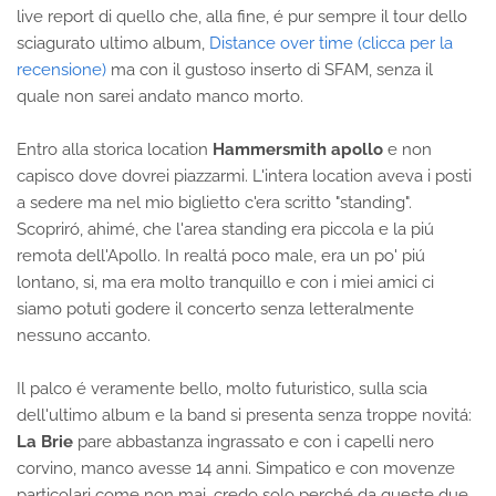
live report di quello che, alla fine, é pur sempre il tour dello
sciagurato ultimo album,
Distance over time (clicca per la
recensione)
ma con il gustoso inserto di SFAM, senza il
quale non sarei andato manco morto.
Entro alla storica location
Hammersmith apollo
e non
capisco dove dovrei piazzarmi. L'intera location aveva i posti
a sedere ma nel mio biglietto c'era scritto "standing".
Scopriró, ahimé, che l'area standing era piccola e la piú
remota dell'Apollo. In realtá poco male, era un po' piú
lontano, si, ma era molto tranquillo e con i miei amici ci
siamo potuti godere il concerto senza letteralmente
nessuno accanto.
Il palco é veramente bello, molto futuristico, sulla scia
dell'ultimo album e la band si presenta senza troppe novitá:
La Brie
pare abbastanza ingrassato e con i capelli nero
corvino, manco avesse 14 anni. Simpatico e con movenze
particolari come non mai, credo solo perché da queste due