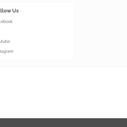
llow Us
cebook
utube
stagram