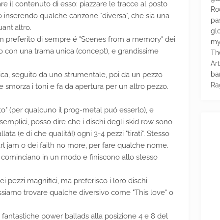
e il contenuto di esso: piazzare le tracce al posto
Ro
ro inserendo qualche canzone "diversa", che sia una
pa
ant'altro.
glo
m preferito di sempre é "Scenes from a memory" dei
my
o con una trama unica (concept), e grandissime
Th
Ar
ba
tica, seguito da uno strumentale, poi da un pezzo
Ra
he smorza i toni e fa da apertura per un altro pezzo.
o" (per qualcuno il prog-metal puó esserlo), e
emplici, posso dire che i dischi degli skid row sono
lata (e di che qualitá!) ogni 3-4 pezzi "tirati". Stesso
earl jam o dei faith no more, per fare qualche nome.
 cominciano in un modo e finiscono allo stesso
 pezzi magnifici, ma preferisco i loro dischi
siamo trovare qualche diversivo come "This love" o
 fantastiche power ballads alla posizione 4 e 8 del