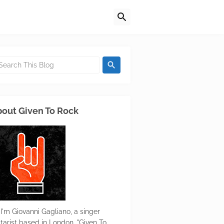
out Given To Rock
 I'm Giovanni Gagliano, a singer
itarist based in London. "Given To