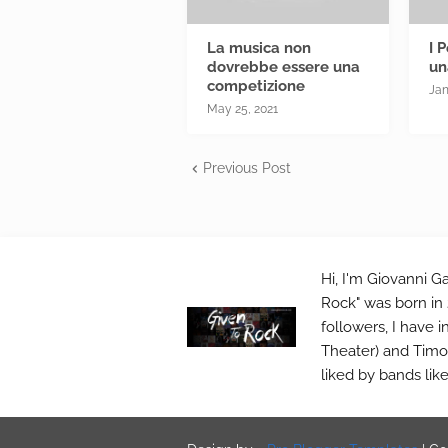
La musica non
I 
dovrebbe essere una
un
competizione
Jan
May 25, 2021
Previous Post
Hi, I'm Giovanni Ga
Rock" was born in 
followers, I have 
Theater) and Timo 
liked by bands lik