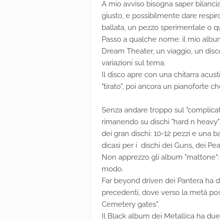
A mio avviso bisogna saper bilanciar
giusto, e possibilmente dare respi
ballata, un pezzo sperimentale o qu
Passo a qualche nome: il mio albu
Dream Theater, un viaggio, un disc
variazioni sul tema.
Il disco apre con una chitarra acus
"tirato", poi ancora un pianoforte c
Senza andare troppo sul "complicat
rimanendo su dischi "hard n heavy"s
dei gran dischi: 10-12 pezzi e una bal
dicasi per i dischi dei Guns, dei P
Non apprezzo gli album "mattone":
modo.
Far beyond driven dei Pantera ha dei
precedenti, dove verso la metá pos
Cemetery gates".
Il Black album dei Metallica ha due