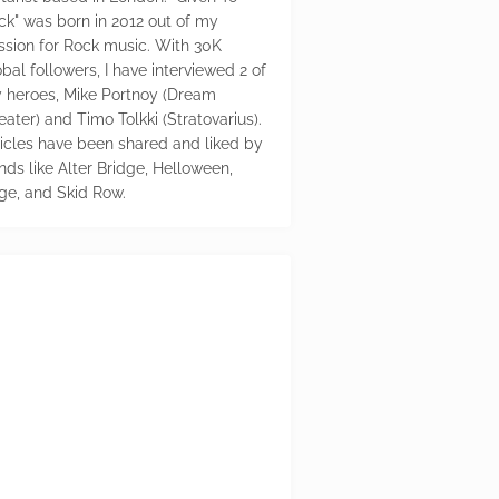
ck" was born in 2012 out of my
ssion for Rock music. With 30K
bal followers, I have interviewed 2 of
 heroes, Mike Portnoy (Dream
eater) and Timo Tolkki (Stratovarius).
ticles have been shared and liked by
nds like Alter Bridge, Helloween,
ge, and Skid Row.