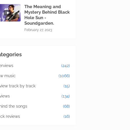
The Meaning and
Mystery Behind Black
Hole Sun -
Soundgarden.
February 27, 2023
tegories
terviews
(242)
w music
(1066)
view track by track
(15)
views
(134)
hind the songs
(68)
ick reviews
(16)