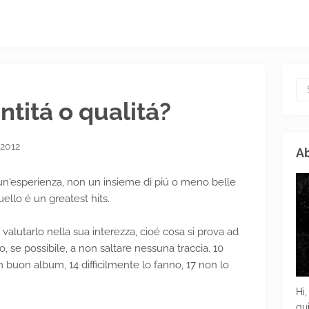
ntitá o qualitá?
 2012
Ab
un'esperienza, non un insieme di piú o meno belle
ello é un greatest hits.
alutarlo nella sua interezza, cioé cosa si prova ad
o, se possibile, a non saltare nessuna traccia. 10
uon album, 14 difficilmente lo fanno, 17 non lo
Hi,
gu