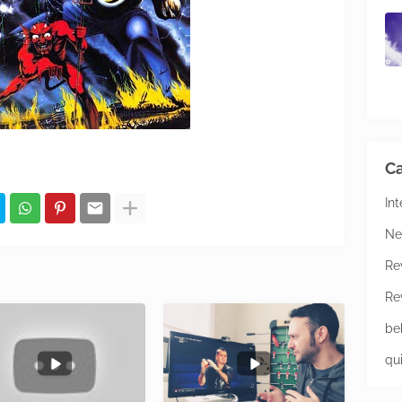
Ca
In
Ne
Re
Re
be
qu