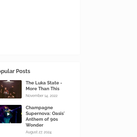
pular Posts
The Luka State -
More Than This
November 14, 2022
Champagne
Supernova: Oasis'
Anthem of 90s
Wonder
August 27, 2024