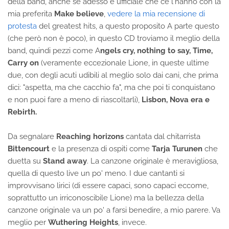
della band, anche se adesso è ufficiale che ce l'hanno con la
mia preferita
Make believe
,
vedere la mia recensione di
protesta
del greatest hits, a questo proposito A parte questo
(che però non è poco), in questo CD troviamo il meglio della
band, quindi pezzi come A
ngels cry, nothing to say, Time,
Carry on
(veramente eccezionale Lione, in queste ultime
due, con degli acuti udibili al meglio solo dai cani, che prima
dici: "aspetta, ma che cacchio fa", ma che poi ti conquistano
e non puoi fare a meno di riascoltarli),
Lisbon, Nova era e
Rebirth.
Da segnalare
Reaching horizons
cantata dal chitarrista
Bittencourt
e la presenza di ospiti come
Tarja Turunen
che
duetta su
Stand away
. La canzone originale è meravigliosa,
quella di questo live un po' meno. I due cantanti si
improvvisano lirici (di essere capaci, sono capaci eccome,
soprattutto un irriconoscibile Lione) ma la bellezza della
canzone originale va un po' a farsi benedire, a mio parere. Va
meglio per
Wuthering Heights
, invece.