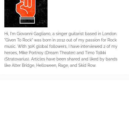
Hi, I'm Giovanni Gagliano, a singer guitarist based in London.
"Given To Rock" was born in 2012 out of my passion for Rock
music. With 30K global followers, I have interviewed 2 of my
heroes, Mike Portnoy (Dream Theater) and Timo Tolkki
(Stratovarius). Articles have been shared and liked by bands
like Alter Bridge, Helloween, Rage, and Skid Row.