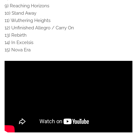
9) Reaching Horizons
10) Stand Away
11) Wuthering Heights
12) Unfinished Allegro / Carry On
13) Rebirth
14) In Excelsis
15) Nova Era