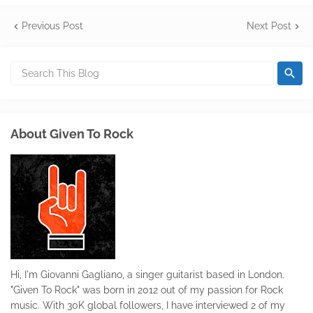
Previous Post
Next Post
About Given To Rock
Hi, I'm Giovanni Gagliano, a singer guitarist based in London.
"Given To Rock" was born in 2012 out of my passion for Rock
music. With 30K global followers, I have interviewed 2 of my