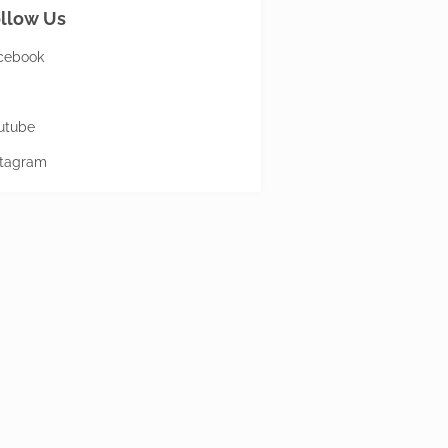
llow Us
cebook
utube
stagram