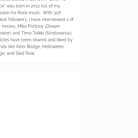
ck" was born in 2012 out of my
ssion for Rock music. With 30K
bal followers, I have interviewed 2 of
 heroes, Mike Portnoy (Dream
eater) and Timo Tolkki (Stratovarius).
ticles have been shared and liked by
nds like Alter Bridge, Helloween,
ge, and Skid Row.