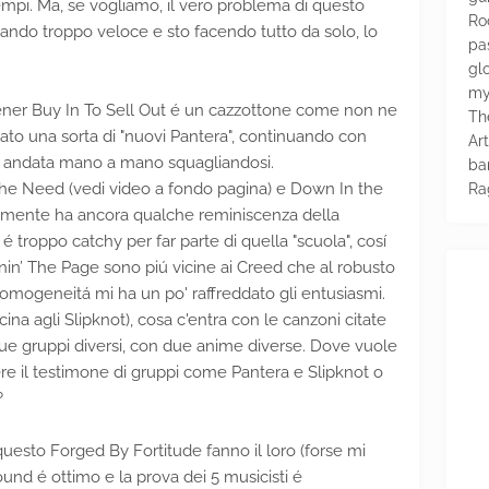
empi. Ma, se vogliamo, il vero problema di questo
Ro
dando troppo veloce e sto facendo tutto da solo, lo
pa
glo
my
opener Buy In To Sell Out é un cazzottone come non ne
Th
vato una sorta di "nuovi Pantera", continuando con
Ar
 é andata mano a mano squagliandosi.
ba
e Need (vedi video a fondo pagina) e Down In the
Ra
icamente ha ancora qualche reminiscenza della
 é troppo catchy per far parte di quella "scuola", cosí
n’ The Page sono piú vicine ai Creed che al robusto
mogeneitá mi ha un po' raffreddato gli entusiasmi.
vicina agli Slipknot), cosa c'entra con le canzoni citate
ue gruppi diversi, con due anime diverse. Dove vuole
e il testimone di gruppi come Pantera e Slipknot o
?
 questo Forged By Fortitude fanno il loro (forse mi
ound é ottimo e la prova dei 5 musicisti é