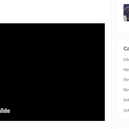
Ca
In
Ne
Re
Re
be
qu