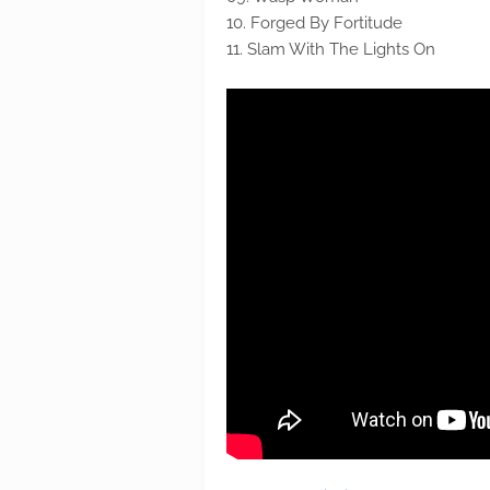
10. Forged By Fortitude
11. Slam With The Lights On