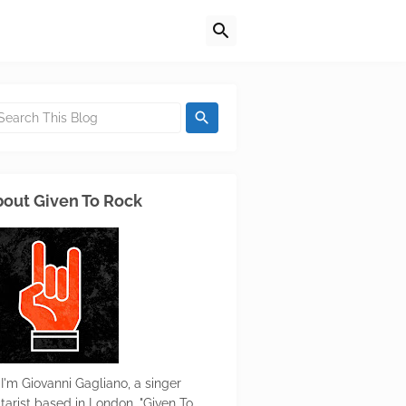
out Given To Rock
 I'm Giovanni Gagliano, a singer
itarist based in London. "Given To