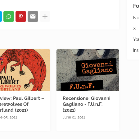
Fo
Fa
X
Yo
In
view: Paul Gilbert –
Recensione: Giovanni
rewolves Of
Gagliano - F.U.n.F.
rtland (2021)
(2021)
e 05, 2021
June 01, 2021