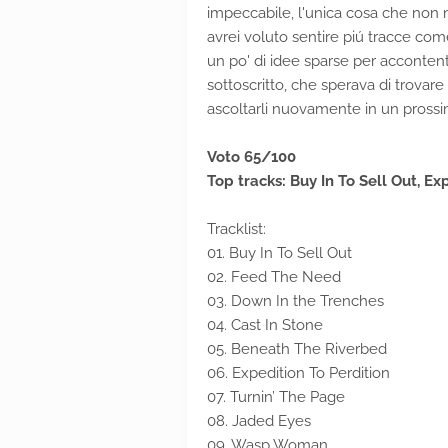
impeccabile, l'unica cosa che non 
avrei voluto sentire piú tracce come
un po' di idee sparse per acconten
sottoscritto, che sperava di trovare
ascoltarli nuovamente in un prossi
Voto 65/100
Top tracks: Buy In To Sell Out, E
Tracklist:
01. Buy In To Sell Out
02. Feed The Need
03. Down In the Trenches
04. Cast In Stone
05. Beneath The Riverbed
06. Expedition To Perdition
07. Turnin’ The Page
08. Jaded Eyes
09. Wasp Woman