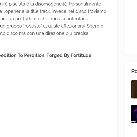
mi é piaciuta é la disomogeneitá. Personalmente
 l'opener e la title track, invece nel disco troviamo
tare un po' tutti ma che non accontentano il
 un gruppo "robusto" al quale affezionarsi. Spero di
mo disco ma con una direzione piú precisa.
xpedition To Perdition, Forged By Fortitude
Po