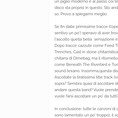
un piglio moderno e al passo coi t
disco sta proprio in questo. Sto an
so. Provo a spiegarmi meglio:
Se fin dalle primissime tracce (l'
sentivo un po') speravo di aver tro
l'ascolto quella bella sensazione
Dopo tracce cazzute come Feed Th
Trenches, Cast in stone chitarrist
chitarra di Dimebag, ma il ritornello
come Beneath The Riverbed e Turni
sound texano. Insomma,questa diso
Ascoltate la tiratissima title track (
sopra? Sembra quasi di ascoltare d
andare questa band? Vuole prender
vuole farsi ascoltare un po' da tutti
In conclusione: tutte le canzoni di
sono lamentato un po' troppo), il s