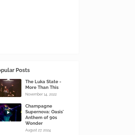
pular Posts
The Luka State -
More Than This
November 14, 2022
Champagne
Supernova: Oasis'
Anthem of 90s
Wonder
August 27, 2024