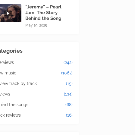
“Jeremy” – Pearl
Jam: The Story
Behind the Song
May 19, 2025
tegories
terviews
(242)
w music
(1067)
view track by track
(15)
views
(134)
hind the songs
(68)
ick reviews
(16)