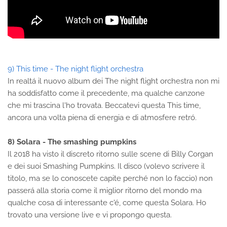
9) This time - The night flight orchestra
In realtá il nuovo album dei The night flight orchestra non mi
ha soddisfatto come il precedente, ma qualche canzone
che mi trascina l'ho trovata. Beccatevi questa This time,
ancora una volta piena di energia e di atmosfere retró.
8) Solara - The smashing pumpkins
Il 2018 ha visto il discreto ritorno sulle scene di Billy Corgan
e dei suoi Smashing Pumpkins. Il disco (volevo scrivere il
titolo, ma se lo conoscete capite perché non lo faccio) non
passerá alla storia come il miglior ritorno del mondo ma
qualche cosa di interessante c'é, come questa Solara. Ho
trovato una versione live e vi propongo questa.