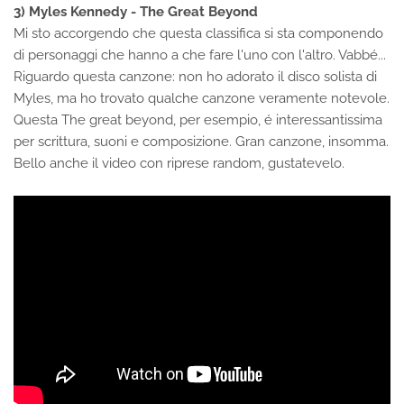
3) Myles Kennedy - The Great Beyond
Mi sto accorgendo che questa classifica si sta componendo
di personaggi che hanno a che fare l'uno con l'altro. Vabbé...
Riguardo questa canzone: non ho adorato il disco solista di
Myles, ma ho trovato qualche canzone veramente notevole.
Questa The great beyond, per esempio, é interessantissima
per scrittura, suoni e composizione. Gran canzone, insomma.
Bello anche il video con riprese random, gustatevelo.