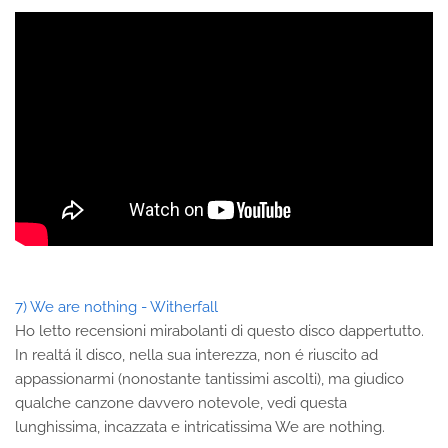
7) We are nothing - Witherfall
Ho letto recensioni mirabolanti di questo disco dappertutto.
In realtá il disco, nella sua interezza, non é riuscito ad
appassionarmi (nonostante tantissimi ascolti), ma giudico
qualche canzone davvero notevole, vedi questa
lunghissima, incazzata e intricatissima We are nothing.