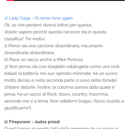
2) Lady Gaga - I'll never love again
Ok, so che perderó diversi lettori per questa...
Volete sapere perché questa canzone sta in questa
classifica? Tre motivi:
1) Penso sia una canzone straordinaria, ma proprio
straordinaria straordinaria.
2) Piace un sacco anche a Mike Portnoy.
3) Non penso sia cosí sbagliato catalogarla come una rock
ballad: la batteria, nel suo operato minimale, ha un suono
molto deciso e nella seconda parte ci sono delle (timide)
chitarre distorte. Inoltre, la colonna sonora dalla quale é
presa, ha un sacco di Rock, blues, country. Insomma,
secondo me é a tema. Non odiatemi troppo. (Sono riuscito a
giustificarmi?)
1) Firepower - Judas priest
Questi hanno superato l'etá dalla pensione da un pezzo e