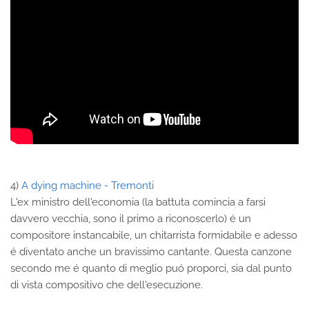
4)
A dying machine - Tremonti
L'ex ministro dell'economia (la battuta comincia a farsi
davvero vecchia, sono il primo a riconoscerlo) é un
compositore instancabile, un chitarrista formidabile e adesso
é diventato anche un bravissimo cantante. Questa canzone
secondo me é quanto di meglio puó proporci, sia dal punto
di vista compositivo che dell'esecuzione.