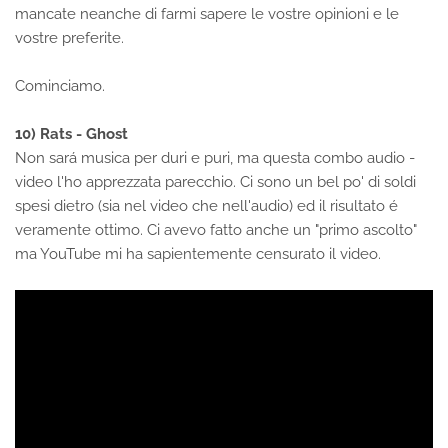
mancate neanche di farmi sapere le vostre opinioni e le
vostre preferite.
Cominciamo.
10) Rats - Ghost
Non sará musica per duri e puri, ma questa combo audio -
video l'ho apprezzata parecchio. Ci sono un bel po' di soldi
spesi dietro (sia nel video che nell'audio) ed il risultato é
veramente ottimo. Ci avevo fatto anche un "primo ascolto"
ma YouTube mi ha sapientemente censurato il video.