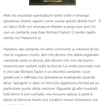
Mah, ho ascoltato quest'album tante volte e rimango
perplesso. Volete sapere come suona questo British lion? E'
un disco AOR con sfumature Maiden e prog-rock anni 70
con un cantante pop (tale Richard Taylor). Ci avete capito
niente voi? Neanche io.
Partiamo dal cantante: ho letto commenti su internet di fan
che lo vogliono morto, altri che dicono che abbia registrato
cantando sotto la doccia, altri dicono che non sia buono
neanche per cantare sotto la doccia. La verità (secondo me)
é che tale Richard Taylor é un discreto cantante, voce
gradevole e raffinata, ma abbastanza inadeguato quando
deve "spingere" e dare un tono più aggressivo/enfasi ad un
particolare punto della canzone. Riguardo gli altri musicisti:
tutti fanno il loro compito, ma nessuno spicca, a parte il
basso di Stevone Harris che a tratti é messo fortissimo, ma