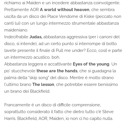
richiamo ai Maiden e un incedere abbastanza coinvolgente.
Prettamente AOR
A world without heaven
, che sembra
uscita da un disco dei Place Vendome di Kiske (peccato non
canti lui) con un lungo intermezzo strumentale abbastanza
maideniano.
Indecifrabile
Judas,
abbastanza aggressiva (per i canoni del
disco, si intende), ad un certo punto si interrompe di botto
(avete presente il finale di Pull me under? Ecco, cosí) e parte
un intermezzo acustico. boh.
Abbastanza leggera e accattivante
Eyes of the young
. Un
po' stucchevole
these are the hands
, che si guadagna la
palma della "skip song" del disco. Mentre é molto strano
l'ultimo brano
The lesson
, che potrebbe essere benissimo
un brano dei Blackfield.
Francamente é un disco di difficile comprensione,
soprattutto considerato il fatto che dietro tutto c'é Steve
Harris. Blackfield, AOR, Maiden, io non ci ho capito nulla.