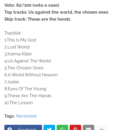
Voto: 62/100 (voto a caso)
Top tracks: Us against the world, the chosen ones
Skip track: These are the hands
Tracklist:
1.This Is My God
2.Lost World
3.Karma Killer
4.Us Against The World
5.The Chosen Ones
6.A World Without Heaven
7.Judas
8.Eyes Of The Young
9.These Are The Hands
10.The Lesson
Tags:
Recensioni
Facebook