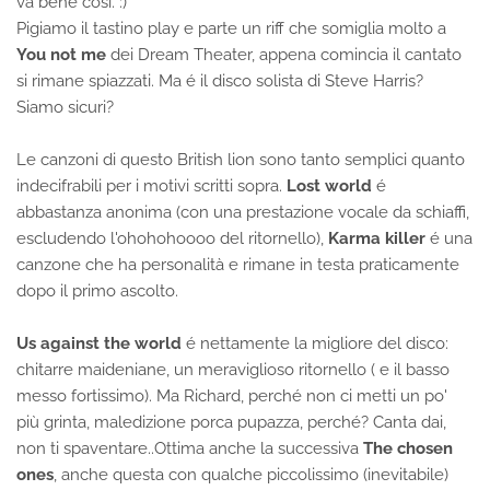
va bene cosí. :)
Pigiamo il tastino play e parte un riff che somiglia molto a
You not me
dei Dream Theater, appena comincia il cantato
si rimane spiazzati. Ma é il disco solista di Steve Harris?
Siamo sicuri?
Le canzoni di questo British lion sono tanto semplici quanto
indecifrabili per i motivi scritti sopra.
Lost world
é
abbastanza anonima (con una prestazione vocale da schiaffi,
escludendo l'ohohohoooo del ritornello),
Karma killer
é una
canzone che ha personalità e rimane in testa praticamente
dopo il primo ascolto.
Us against the world
é nettamente la migliore del disco:
chitarre maideniane, un meraviglioso ritornello ( e il basso
messo fortissimo). Ma Richard, perché non ci metti un po'
più grinta, maledizione porca pupazza, perché? Canta dai,
non ti spaventare..Ottima anche la successiva
The chosen
ones
, anche questa con qualche piccolissimo (inevitabile)