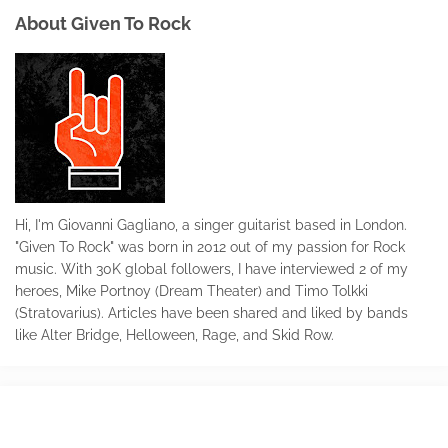
About Given To Rock
Hi, I'm Giovanni Gagliano, a singer guitarist based in London.
"Given To Rock" was born in 2012 out of my passion for Rock
music. With 30K global followers, I have interviewed 2 of my
heroes, Mike Portnoy (Dream Theater) and Timo Tolkki
(Stratovarius). Articles have been shared and liked by bands
like Alter Bridge, Helloween, Rage, and Skid Row.