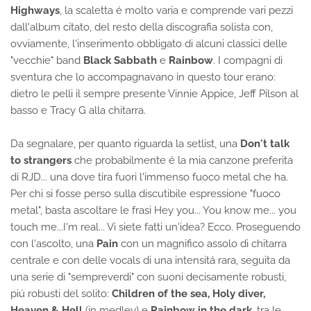
Highways
, la scaletta é molto varia e comprende vari pezzi
dall'album citato, del resto della discografia solista con,
ovviamente, l'inserimento obbligato di alcuni classici delle
"vecchie" band
Black Sabbath
e
Rainbow
. I compagni di
sventura che lo accompagnavano in questo tour erano:
dietro le pelli il sempre presente Vinnie Appice, Jeff Pilson al
basso e Tracy G alla chitarra.
Da segnalare, per quanto riguarda la setlist, una
Don't talk
to strangers
che probabilmente é la mia canzone preferita
di RJD... una dove tira fuori l'immenso fuoco metal che ha.
Per chi si fosse perso sulla discutibile espressione "fuoco
metal", basta ascoltare le frasi Hey you... You know me... you
touch me...I'm real... Vi siete fatti un'idea? Ecco. Proseguendo
con l'ascolto, una
Pain
con un magnifico assolo di chitarra
centrale e con delle vocals di una intensitá rara, seguita da
una serie di "sempreverdi" con suoni decisamente robusti,
piú robusti del solito:
Children of the sea, Holy diver,
Heaven & Hell
(in medley) e
Rainbow in the dark
, tra le