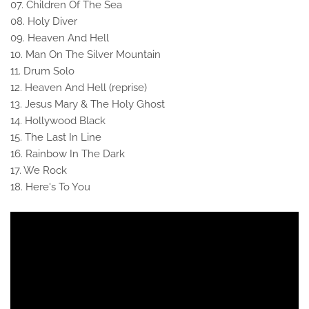
07. Children Of The Sea
08. Holy Diver
09. Heaven And Hell
10. Man On The Silver Mountain
11. Drum Solo
12. Heaven And Hell (reprise)
13. Jesus Mary & The Holy Ghost
14. Hollywood Black
15. The Last In Line
16. Rainbow In The Dark
17. We Rock
18. Here's To You