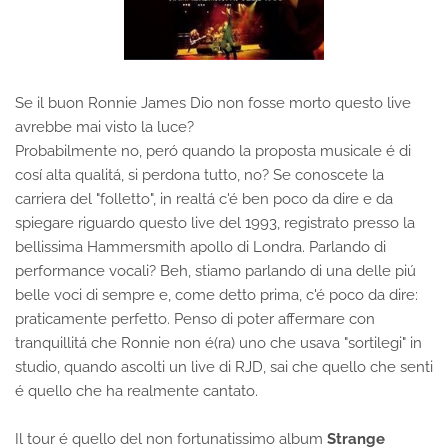
Se il buon Ronnie James Dio non fosse morto questo live
avrebbe mai visto la luce?
Probabilmente no, peró quando la proposta musicale é di
cosí alta qualitá, si perdona tutto, no? Se conoscete la
carriera del "folletto", in realtá c'é ben poco da dire e da
spiegare riguardo questo live del 1993, registrato presso la
bellissima Hammersmith apollo di Londra. Parlando di
performance vocali? Beh, stiamo parlando di una delle piú
belle voci di sempre e, come detto prima, c'é poco da dire:
praticamente perfetto. Penso di poter affermare con
tranquillitá che Ronnie non é(ra) uno che usava "sortilegi" in
studio, quando ascolti un live di RJD, sai che quello che senti
é quello che ha realmente cantato.
Il tour é quello del non fortunatissimo album
Strange