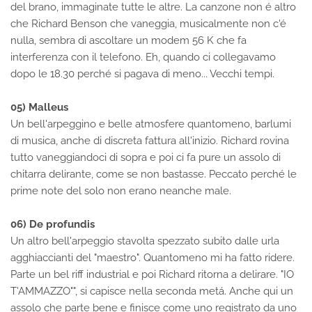
del brano, immaginate tutte le altre. La canzone non é altro
che Richard Benson che vaneggia, musicalmente non c'é
nulla, sembra di ascoltare un modem 56 K che fa
interferenza con il telefono. Eh, quando ci collegavamo
dopo le 18.30 perché si pagava di meno... Vecchi tempi.
05) Malleus
Un bell'arpeggino e belle atmosfere quantomeno, barlumi
di musica, anche di discreta fattura all'inizio. Richard rovina
tutto vaneggiandoci di sopra e poi ci fa pure un assolo di
chitarra delirante, come se non bastasse. Peccato perché le
prime note del solo non erano neanche male.
06) De profundis
Un altro bell'arpeggio stavolta spezzato subito dalle urla
agghiaccianti del "maestro". Quantomeno mi ha fatto ridere.
Parte un bel riff industrial e poi Richard ritorna a delirare. "IO
T'AMMAZZO"", si capisce nella seconda metá. Anche qui un
assolo che parte bene e finisce come uno registrato da uno