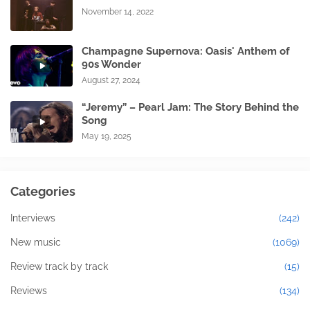
November 14, 2022
Champagne Supernova: Oasis' Anthem of
90s Wonder
August 27, 2024
“Jeremy” – Pearl Jam: The Story Behind the
Song
May 19, 2025
Categories
Interviews
(242)
New music
(1069)
Review track by track
(15)
Reviews
(134)