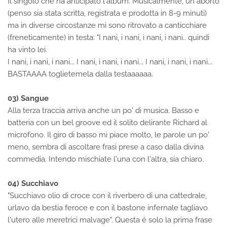
Il singolo che ha anticipato l'album. Musicalmente, un aborto
(penso sia stata scritta, registrata e prodotta in 8-9 minuti)
ma in diverse circostanze mi sono ritrovato a canticchiare
(freneticamente) in testa: "I nani, i nani, i nani, i nani.. quindi
ha vinto lei.
I nani, i nani, i nani... I nani, i nani, i nani... I nani, i nani, i nani...
BASTAAAA toglietemela dalla testaaaaaa.
03) Sangue
Alla terza traccia arriva anche un po' di musica. Basso e
batteria con un bel groove ed il solito delirante Richard al
microfono. Il giro di basso mi piace molto, le parole un po'
meno, sembra di ascoltare frasi prese a caso dalla divina
commedia. Intendo mischiate l'una con l'altra, sia chiaro.
04) Succhiavo
"Succhiavo olio di croce con il riverbero di una cattedrale,
urlavo da bestia feroce e con il bastone infernale tagliavo
l'utero alle meretrici malvage". Questa é solo la prima frase