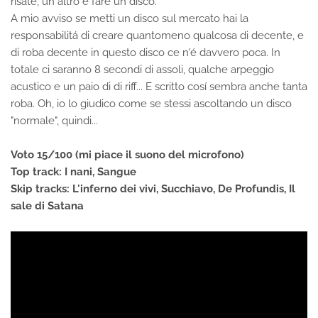
risate, un altro é fare un disco.
A mio avviso se metti un disco sul mercato hai la
responsabilitá di creare quantomeno qualcosa di decente, e
di roba decente in questo disco ce n'é davvero poca. In
totale ci saranno 8 secondi di assoli, qualche arpeggio
acustico e un paio di di riff... E scritto cosí sembra anche tanta
roba. Oh, io lo giudico come se stessi ascoltando un disco
"normale", quindi...
Voto 15/100 (mi piace il suono del microfono)
Top track: I nani, Sangue
Skip tracks: L'inferno dei vivi, Succhiavo, De Profundis, Il
sale di Satana