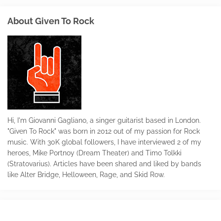
About Given To Rock
Hi, I'm Giovanni Gagliano, a singer guitarist based in London.
"Given To Rock" was born in 2012 out of my passion for Rock
music. With 30K global followers, I have interviewed 2 of my
heroes, Mike Portnoy (Dream Theater) and Timo Tolkki
(Stratovarius). Articles have been shared and liked by bands
like Alter Bridge, Helloween, Rage, and Skid Row.