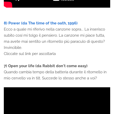
8) Power (da The time of the oath, 1996)
Ecco a quale mi riferivo nella canzone sopra... La inserisco
subito cosí mi tolgo il pensiero. La canzone mi piace tutta,
ma avete mai sentito un ritornello piú paraculo di questo?
Invincibile.
Cliccate sul link per ascoltarla
7) Open your life (da Rabbit don't come easy)
Quando cambia tempo della batteria durante il ritornello in
mio cervello va in tilt. Succede lo stesso anche a voi?