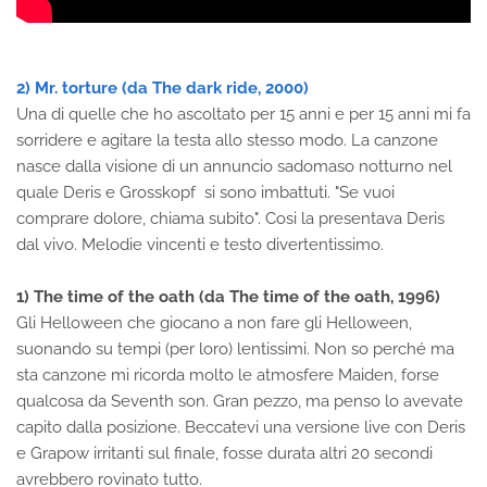
2) Mr. torture (da The dark ride, 2000)
Una di quelle che ho ascoltato per 15 anni e per 15 anni mi fa
sorridere e agitare la testa allo stesso modo. La canzone
nasce dalla visione di un annuncio sadomaso notturno nel
quale Deris e Grosskopf si sono imbattuti. "Se vuoi
comprare dolore, chiama subito". Cosi la presentava Deris
dal vivo. Melodie vincenti e testo divertentissimo.
1) The time of the oath (da The time of the oath, 1996)
Gli Helloween che giocano a non fare gli Helloween,
suonando su tempi (per loro) lentissimi. Non so perché ma
sta canzone mi ricorda molto le atmosfere Maiden, forse
qualcosa da Seventh son. Gran pezzo, ma penso lo avevate
capito dalla posizione. Beccatevi una versione live con Deris
e Grapow irritanti sul finale, fosse durata altri 20 secondi
avrebbero rovinato tutto.