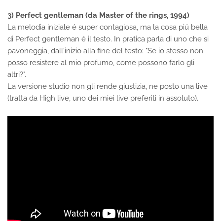
3) Perfect gentleman (da Master of the rings, 1994)
La melodia iniziale é super contagiosa, ma la cosa piú bella
di Perfect gentleman é il testo. In pratica parla di uno che si
pavoneggia, dall'inizio alla fine del testo: "Se io stesso non
posso resistere al mio profumo, come possono farlo gli
altri?".
La versione studio non gli rende giustizia, ne posto una live
(tratta da High live, uno dei miei live preferiti in assoluto).