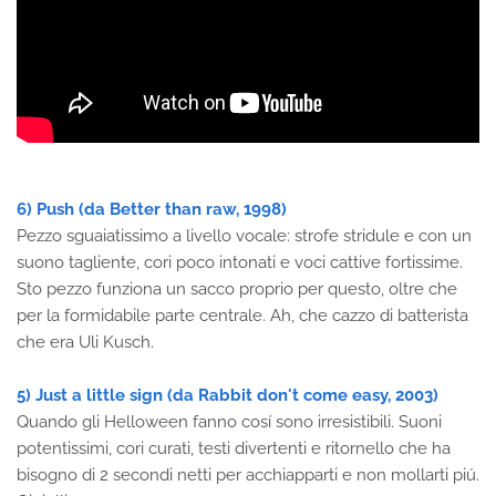
6) Push (da Better than raw, 1998)
Pezzo sguaiatissimo a livello vocale: strofe stridule e con un
suono tagliente, cori poco intonati e voci cattive fortissime.
Sto pezzo funziona un sacco proprio per questo, oltre che
per la formidabile parte centrale. Ah, che cazzo di batterista
che era Uli Kusch.
5) Just a little sign (da Rabbit don't come easy, 2003)
Quando gli Helloween fanno cosí sono irresistibili. Suoni
potentissimi, cori curati, testi divertenti e ritornello che ha
bisogno di 2 secondi netti per acchiapparti e non mollarti piú.