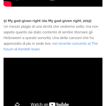
9) My god-given right (da My god-given right, 2015)
Un mezzo plagio di una strofa che vedremo sotto, ma non
sapete quanto sia stato contento di sentire ritornare gli
Helloween a queste sonoritá. Una delle canzoni che ho
apprezzato di piú in sede live,
nel recente concerto al The
forum di Kentish town.