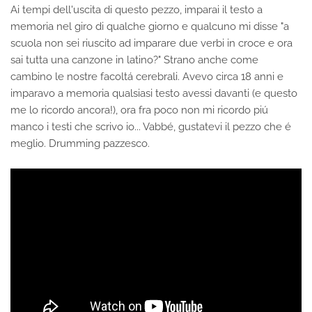
Ai tempi dell'uscita di questo pezzo, imparai il testo a
memoria nel giro di qualche giorno e qualcuno mi disse "a
scuola non sei riuscito ad imparare due verbi in croce e ora
sai tutta una canzone in latino?" Strano anche come
cambino le nostre facoltá cerebrali. Avevo circa 18 anni e
imparavo a memoria qualsiasi testo avessi davanti (e questo
me lo ricordo ancora!), ora fra poco non mi ricordo piú
manco i testi che scrivo io... Vabbé, gustatevi il pezzo che é
meglio. Drumming pazzesco.