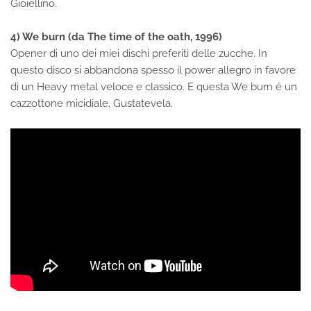
Gioiellino.
4) We burn
(da The time of the oath, 1996)
Opener di uno dei miei dischi preferiti delle zucche. In
questo disco si abbandona spesso il power allegro in favore
di un Heavy metal veloce e classico. E questa We burn é un
cazzottone micidiale. Gustatevela.