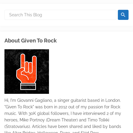
About Given To Rock
Hi, I'm Giovanni Gagliano, a singer guitarist based in London.
"Given To Rock" was born in 2012 out of my passion for Rock
music. With 30K global followers, I have interviewed 2 of my
heroes, Mike Portnoy (Dream Theater) and Timo Tolkki
(Stratovarius). Articles have been shared and liked by bands
like Alter Bridge, Helloween, Rage, and Skid Row.