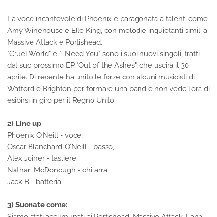
La voce incantevole di Phoenix è paragonata a talenti come
Amy Winehouse e Elle King, con melodie inquietanti simili a
Massive Attack e Portishead.
"Cruel World" e "I Need You" sono i suoi nuovi singoli, tratti
dal suo prossimo EP "Out of the Ashes", che uscirà il 30
aprile. Di recente ha unito le forze con alcuni musicisti di
Watford e Brighton per formare una band e non vede l'ora di
esibirsi in giro per il Regno Unito.
2) Line up
Phoenix O’Neill - voce,
Oscar Blanchard-O’Neill - basso,
Alex Joiner - tastiere
Nathan McDonough - chitarra
Jack B - batteria
3) Suonate come:
Siamo stati accumunati ai Portishead, Massive Attack, Lana