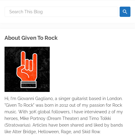
About Given To Rock
Hi, I'm Giovanni Gagliano, a singer guitarist based in London.
"Given To Rock" was born in 2012 out of my passion for Rock
music. With 30K global followers, I have interviewed 2 of my
heroes, Mike Portnoy (Dream Theater) and Timo Tolkki
(Stratovarius). Articles have been shared and liked by bands
like Alter Bridge, Helloween, Rage, and Skid Row.