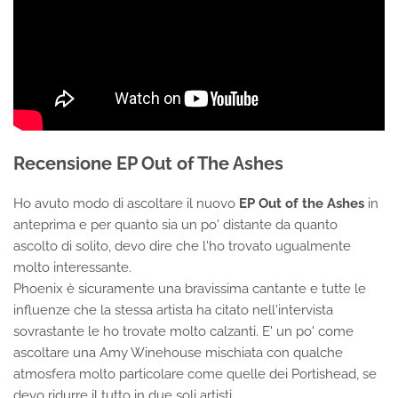
Recensione EP Out of The Ashes
Ho avuto modo di ascoltare il nuovo
EP Out of the Ashes
in
anteprima e per quanto sia un po' distante da quanto
ascolto di solito, devo dire che l'ho trovato ugualmente
molto interessante.
Phoenix è sicuramente una bravissima cantante e tutte le
influenze che la stessa artista ha citato nell'intervista
sovrastante le ho trovate molto calzanti. E' un po' come
ascoltare una Amy Winehouse mischiata con qualche
atmosfera molto particolare come quelle dei Portishead, se
devo ridurre il tutto in due soli artisti.