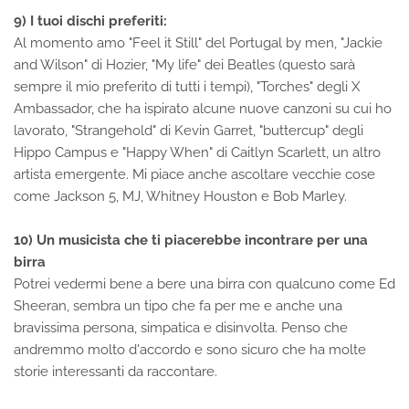
9) I tuoi dischi preferiti:
Al momento amo "Feel it Still" del Portugal by men, "Jackie
and Wilson" di Hozier, "My life" dei Beatles (questo sarà
sempre il mio preferito di tutti i tempi), "Torches" degli X
Ambassador, che ha ispirato alcune nuove canzoni su cui ho
lavorato, "Strangehold" di Kevin Garret, "buttercup" degli
Hippo Campus e "Happy When" di Caitlyn Scarlett, un altro
artista emergente. Mi piace anche ascoltare vecchie cose
come Jackson 5, MJ, Whitney Houston e Bob Marley.
10) Un musicista che ti piacerebbe incontrare per una
birra
Potrei vedermi bene a bere una birra con qualcuno come Ed
Sheeran, sembra un tipo che fa per me e anche una
bravissima persona, simpatica e disinvolta. Penso che
andremmo molto d'accordo e sono sicuro che ha molte
storie interessanti da raccontare.