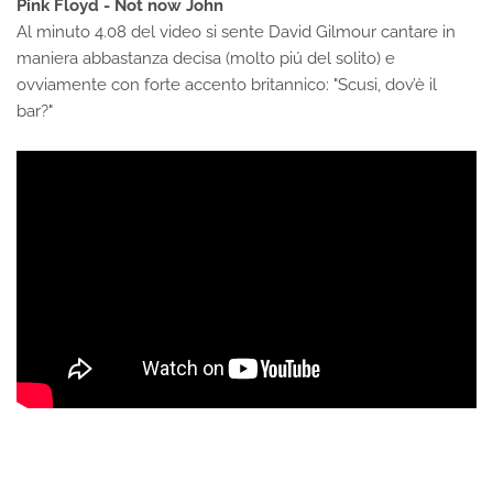
Pink Floyd - Not now John
Al minuto 4.08 del video si sente David Gilmour cantare in
maniera abbastanza decisa (molto piú del solito) e
ovviamente con forte accento britannico: "Scusi, dov’è il
bar?"