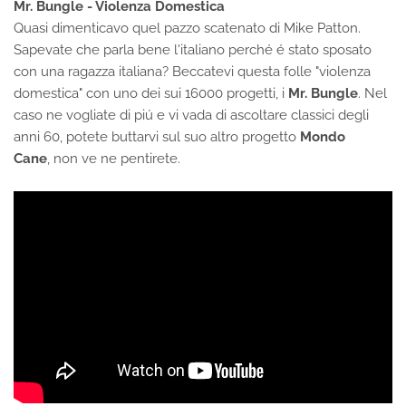
Mr. Bungle - Violenza Domestica
Quasi dimenticavo quel pazzo scatenato di Mike Patton.
Sapevate che parla bene l'italiano perché é stato sposato
con una ragazza italiana? Beccatevi questa folle "violenza
domestica" con uno dei sui 16000 progetti, i
Mr. Bungle
. Nel
caso ne vogliate di piú e vi vada di ascoltare classici degli
anni 60, potete buttarvi sul suo altro progetto
Mondo
Cane
, non ve ne pentirete.