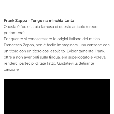
Frank Zappa - Tengo na minchia tanta
Questa é forse la piú famosa di questo articolo (credo,
perlomeno).
Per quanto si conoscessero le origini italiane del mitico
Francesco Zappa, non é facile immaginarsi una canzone con
un titolo con un titolo cosí esplicito. Evidentamente Frank,
oltre a non aver peli sulla lingua, era superdotato e voleva
renderci partecipi di tale fatto. Gustatevi la delirante
canzone.