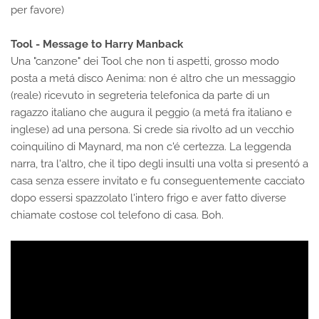
per favore)
Tool - Message to Harry Manback
Una "canzone" dei Tool che non ti aspetti, grosso modo
posta a metá disco Aenima: non é altro che un messaggio
(reale) ricevuto in segreteria telefonica da parte di un
ragazzo italiano che augura il peggio (a metá fra italiano e
inglese) ad una persona. Si crede sia rivolto ad un vecchio
coinquilino di Maynard, ma non c'é certezza. La leggenda
narra, tra l'altro, che il tipo degli insulti una volta si presentó a
casa senza essere invitato e fu conseguentemente cacciato
dopo essersi spazzolato l'intero frigo e aver fatto diverse
chiamate costose col telefono di casa. Boh.