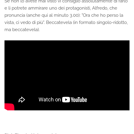
Se non lo avete mai visto vi consiglio assolutamente di farlo
e li potrete ammirare uno dei protagonisti, Alfredo, che
pronuncia (anche qui al minuto 3.00): "Ora che ho perso la
vista, ci vedo di piú". Beccatevela (in formato singolo-ridotto,
ma beccatevela).