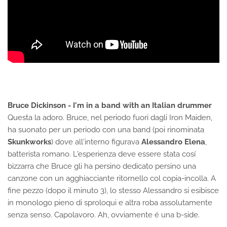
Bruce Dickinson - I'm in a band with an Italian drummer
Questa la adoro. Bruce, nel periodo fuori dagli Iron Maiden,
ha suonato per un periodo con una band (poi rinominata
Skunkworks
) dove all'interno figurava
Alessandro Elena
,
batterista romano. L'esperienza deve essere stata cosí
bizzarra che Bruce gli ha persino dedicato persino una
canzone con un agghiacciante ritornello col copia-incolla. A
fine pezzo (dopo il minuto 3), lo stesso Alessandro si esibisce
in monologo pieno di sproloqui e altra roba assolutamente
senza senso. Capolavoro. Ah, ovviamente é una b-side.