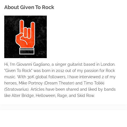
About Given To Rock
Hi, I'm Giovanni Gagliano, a singer guitarist based in London.
"Given To Rock" was born in 2012 out of my passion for Rock
music. With 30K global followers, I have interviewed 2 of my
heroes, Mike Portnoy (Dream Theater) and Timo Tolkki
(Stratovarius). Articles have been shared and liked by bands
like Alter Bridge, Helloween, Rage, and Skid Row.