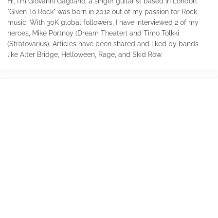
Hi, I'm Giovanni Gagliano, a singer guitarist based in London.
"Given To Rock" was born in 2012 out of my passion for Rock
music. With 30K global followers, I have interviewed 2 of my
heroes, Mike Portnoy (Dream Theater) and Timo Tolkki
(Stratovarius). Articles have been shared and liked by bands
like Alter Bridge, Helloween, Rage, and Skid Row.