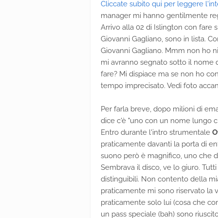
Cliccate subito qui per leggere l'int
manager mi hanno gentilmente rega
Arrivo alla 02 di Islington con far
Giovanni Gagliano, sono in lista. C
Giovanni Gagliano. Mmm non ho nie
mi avranno segnato sotto il nome d
fare? Mi dispiace ma se non ho con
tempo imprecisato. Vedi foto accan
Per farla breve, dopo milioni di ema
dice c'è "uno con un nome lungo ch
Entro durante l'intro strumentale
O
praticamente davanti la porta di ent
suono però è magnifico, uno che dif
Sembrava il disco, ve lo giuro. Tutt
distinguibili. Non contento della m
praticamente mi sono riservato la v
praticamente solo lui (cosa che co
un pass speciale (bah) sono riuscit