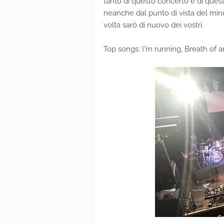
tanto di questo concerto e di questi
neanche dal punto di vista del minu
volta saró di nuovo dei vostri.
Top songs: I'm running, Breath of a