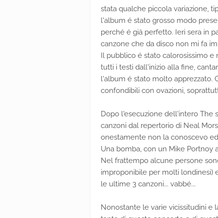
stata qualche piccola variazione, t
l'album é stato grosso modo presen
perché é giá perfetto. Ieri sera in
canzone che da disco non mi fa imp
Il pubblico é stato calorosissimo 
tutti i testi dall'inizio alla fine, c
l'album é stato molto apprezzato. Gl
confondibili con ovazioni, soprattu
Dopo l'esecuzione dell'intero The s
canzoni dal repertorio di Neal Mor
onestamente non la conoscevo ed é s
Una bomba, con un Mike Portnoy a
Nel frattempo alcune persone sono 
improponibile per molti londinesi)
le ultime 3 canzoni... vabbé...
Nonostante le varie vicissitudini e 