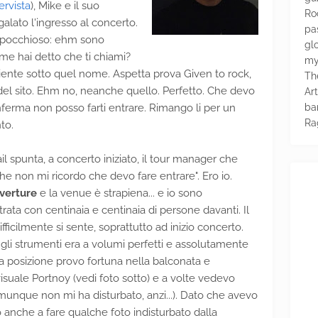
ervista
), Mike e il suo
Ro
lato l'ingresso al concerto.
pa
e spocchioso: ehm sono
glo
ome hai detto che ti chiami?
my
nte sotto quel nome. Aspetta prova Given to rock,
Th
el sito. Ehm no, neanche quello. Perfetto. Che devo
Ar
ba
ferma non posso farti entrare. Rimango li per un
Ra
to.
il spunta, a concerto iniziato, il tour manager che
e non mi ricordo che devo fare entrare". Ero io.
verture
e la venue è strapiena... e io sono
rata con centinaia e centinaia di persone davanti. Il
ficilmente si sente, soprattutto ad inizio concerto.
i gli strumenti era a volumi perfetti e assolutamente
ia posizione provo fortuna nella balconata e
isuale Portnoy (vedi foto sotto) e a volte vedevo
munque non mi ha disturbato, anzi...). Dato che avevo
o anche a fare qualche foto indisturbato dalla