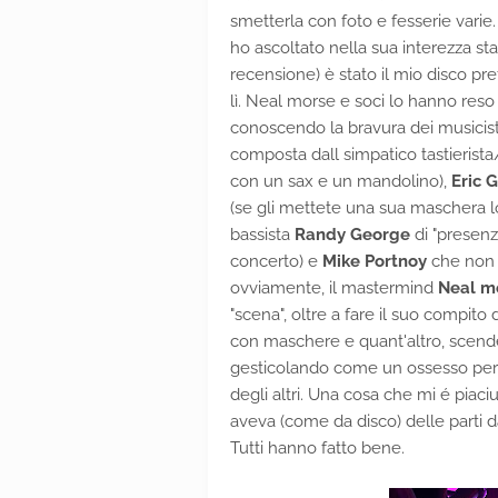
smetterla con foto e fesserie vari
ho ascoltato nella sua interezza st
recensione) è stato il mio disco pr
lì. Neal morse e soci lo hanno res
conoscendo la bravura dei musicist
composta dall simpatico tastierist
con un sax e un mandolino),
Eric G
(se gli mettete una sua maschera lo
bassista
Randy George
di "presenz
concerto) e
Mike Portnoy
che non h
ovviamente, il mastermind
Neal m
"scena", oltre a fare il suo compito 
con maschere e quant'altro, scend
gesticolando come un ossesso per tu
degli altri. Una cosa che mi é pia
aveva (come da disco) delle parti 
Tutti hanno fatto bene.