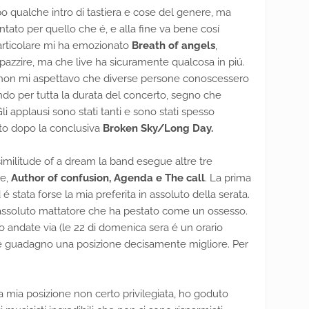
ipo qualche intro di tastiera e cose del genere, ma
tato per quello che é, e alla fine va bene cosí
 particolare mi ha emozionato
Breath of angels
,
azzire, ma che live ha sicuramente qualcosa in piú.
e non mi aspettavo che diverse persone conoscessero
antando per tutta la durata del concerto, segno che
i applausi sono stati tanti e sono stati spesso
tto dopo la conclusiva
Broken Sky/Long Day.
imilitude of a dream la band esegue altre tre
se,
Author of confusion, Agenda e The call
. La prima
tata forse la mia preferita in assoluto della serata.
ssoluto mattatore che ha pestato come un ossesso.
andate via (le 22 di domenica sera é un orario
 e guadagno una posizione decisamente migliore. Per
la mia posizione non certo privilegiata, ho goduto