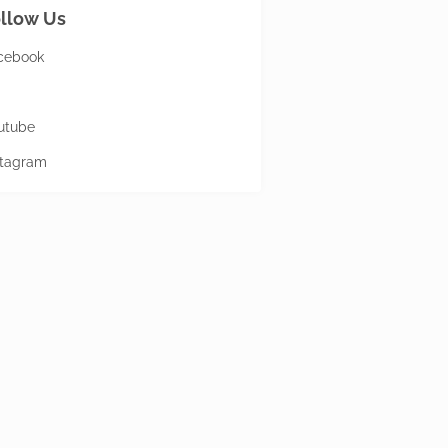
llow Us
cebook
utube
stagram