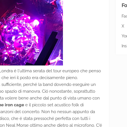
Fo
Fa
X
Yo
In
Londra é l'ultima serata del tour europeo che penso
 che ieri il posto era decisamente pieno.
ta sufficiente, perché la band dovendo eseguire un
o spazio di manovra. Ció nonostante, soprattutto
atta volere bene anche dal punto di vista umano con
he iron cage
e il piccolo set acustico folk di
i canzoni del concerto. Non ho nessun appunto da
disco, che é stata pressoché perfetta con tutti i
 con Neal Morse ottimo anche dietro al microfono. C'é