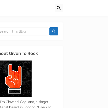
out Given To Rock
 I'm Giovanni Gagliano, a singer
itarist based in London. "Given To