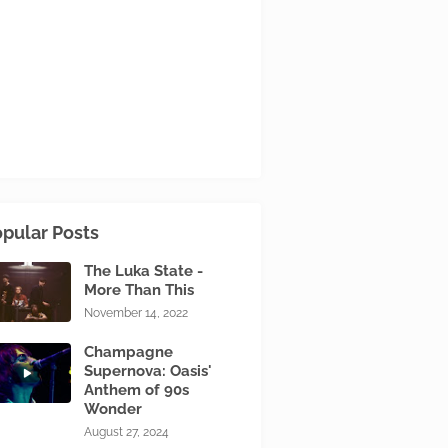
pular Posts
The Luka State -
More Than This
November 14, 2022
Champagne
Supernova: Oasis'
Anthem of 90s
Wonder
August 27, 2024