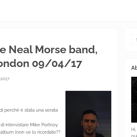
he Neal Morse band,
 London 09/04/17
Ab
 2017
i perché è stata una serata
 di intervistare Mike Portnoy
Hi,
'album (non ve lo ricordate??
gu