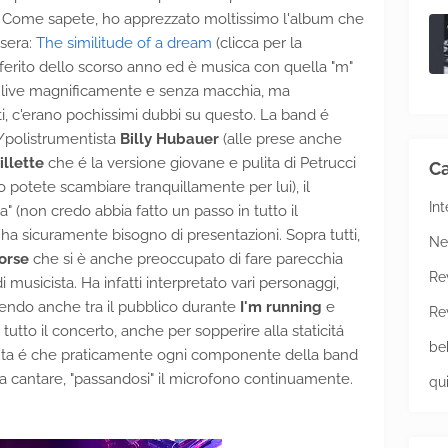
e. Come sapete, ho apprezzato moltissimo l'album che
asera:
The similitude of a dream
(clicca per la
eferito dello scorso anno ed è musica con quella "m"
o live magnificamente e senza macchia, ma
i, c'erano pochissimi dubbi su questo. La band é
a/polistrumentista
Billy Hubauer
(alle prese anche
illette
che é la versione giovane e pulita di Petrucci
Ca
 potete scambiare tranquillamente per lui), il
In
a" (non credo abbia fatto un passo in tutto il
a sicuramente bisogno di presentazioni. Sopra tutti,
Ne
orse
che si è anche preoccupato di fare parecchia
Re
di musicista. Ha infatti interpretato vari personaggi,
endo anche tra il pubblico durante
I'm running
e
Re
tto il concerto, anche per sopperire alla staticitá
be
ciuta é che praticamente ogni componente della band
da cantare, "passandosi" il microfono continuamente.
qu