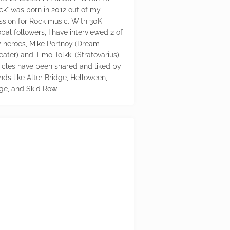
ck" was born in 2012 out of my
ssion for Rock music. With 30K
bal followers, I have interviewed 2 of
 heroes, Mike Portnoy (Dream
eater) and Timo Tolkki (Stratovarius).
ticles have been shared and liked by
nds like Alter Bridge, Helloween,
ge, and Skid Row.