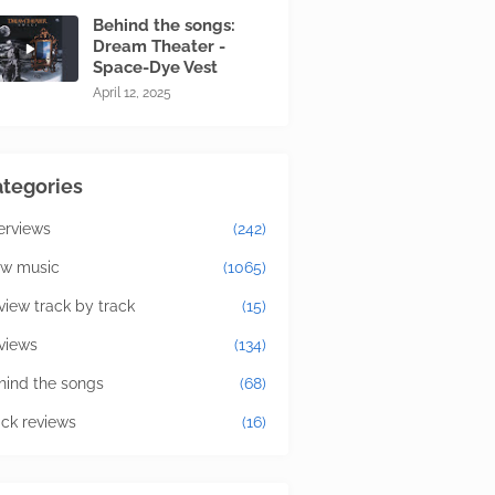
Behind the songs:
Dream Theater -
Space-Dye Vest
April 12, 2025
tegories
terviews
(242)
w music
(1065)
view track by track
(15)
views
(134)
hind the songs
(68)
ick reviews
(16)